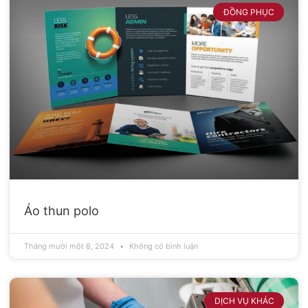
ĐỒNG PHỤC
Áo thun polo
Tháng mười một 8, 2024
Không có bình luận
DỊCH VỤ KHÁC